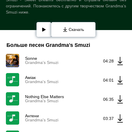
ограничений. Познакомтесь с другим творчеством Grandma's
Smuzi ниже.
Скачать
Больше песен Grandma's Smuzi
Sonne
04:28
Grandma's Smuzi
Аміак
04:01
Grandma's Smuzi
Nothing Else Matters
06:35
Grandma's Smuzi
Антени
03:37
Grandma's Smuzi