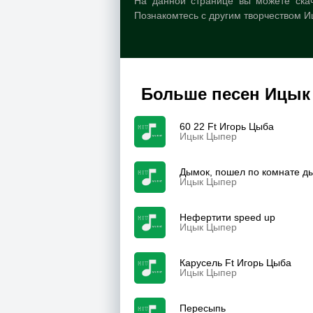
На данной странице вы можете скач
Познакомтесь с другим творчеством 
Больше песен Ицык
60 22 Ft Игорь Цыба
Ицык Цыпер
Дымок, пошел по комнате д
Ицык Цыпер
Нефертити speed up
Ицык Цыпер
Карусель Ft Игорь Цыба
Ицык Цыпер
Пересыпь