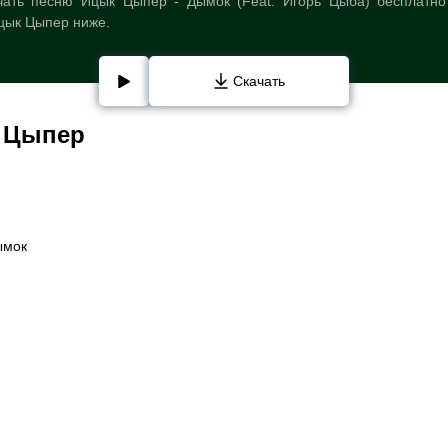
ать песню Ицык Цыпер - Дымок (Feat. Игорь Цыба) бесплатно
Ицык Цыпер ниже.
Скачать
 Цыпер
ымок