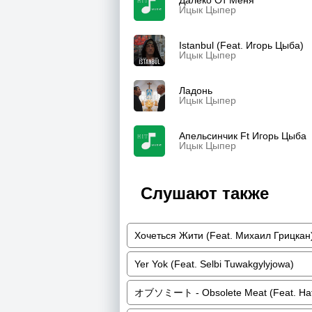
Далеко От Меня
Ицык Цыпер
Istanbul (Feat. Игорь Цыба)
Ицык Цыпер
Ладонь
Ицык Цыпер
Апельсинчик Ft Игорь Цыба
Ицык Цыпер
Слушают также
Хочеться Жити (Feat. Михаил Грицкан
Yer Yok (Feat. Selbi Tuwakgylyjowa)
オブソミート - Obsolete Meat (Feat. Hatsu