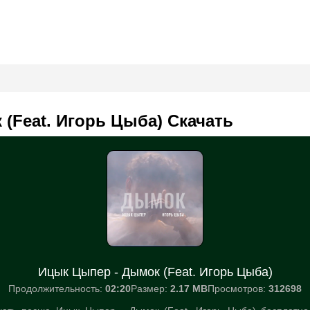
(Feat. Игорь Цыба) Скачать
Ицык Цыпер - Дымок (Feat. Игорь Цыба)
Продолжительность:
02:20
Размер:
2.17 MB
Просмотров:
312698