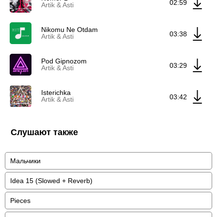
02:59
Artik & Asti
Nikomu Ne Otdam
03:38
Artik & Asti
Pod Gipnozom
03:29
Artik & Asti
Isterichka
03:42
Artik & Asti
Слушают также
Мальчики
Idea 15 (Slowed + Reverb)
Pieces