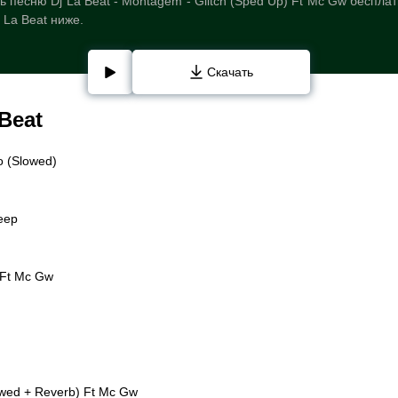
 песню Dj La Beat - Montagem - Glitch (Sped Up) Ft Mc Gw беспла
 La Beat ниже.
Скачать
Beat
o (Slowed)
leep
 Ft Mc Gw
owed + Reverb) Ft Mc Gw