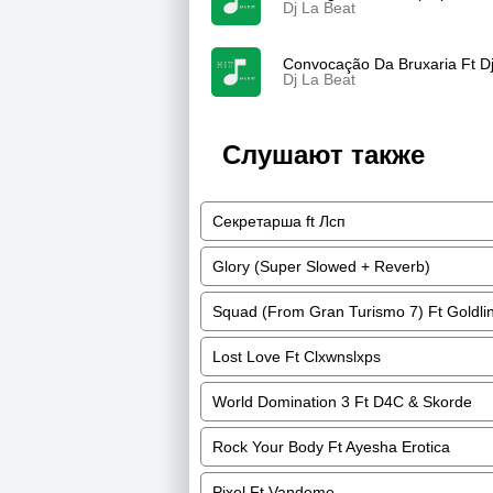
Dj La Beat
Convocação Da Bruxaria Ft D
Dj La Beat
Слушают также
Секретарша ft Лсп
Glory (Super Slowed + Reverb)
Squad (From Gran Turismo 7) Ft Goldli
Lost Love Ft Clxwnslxps
World Domination 3 Ft D4C & Skorde
Rock Your Body Ft Ayesha Erotica
Pixel Ft Vandeme