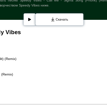
ать песню Speedy Vibes - Call Me - Sigma Song (Phonk) (Rem
творчеством Speedy Vibes ниже.
Скачать
y Vibes
it) (Remix)
) (Remix)