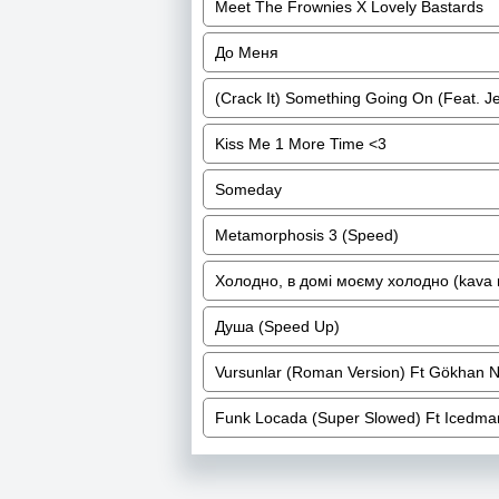
Meet The Frownies X Lovely Bastards
До Меня
(Crack It) Something Going On (Feat. Je
Kiss Me 1 More Time <3
Someday
Metamorphosis 3 (Speed)
Холодно, в домі моєму холодно (kava r
Душа (Speed Up)
Vursunlar (Roman Version) Ft Gökhan 
Funk Locada (Super Slowed) Ft Icedm