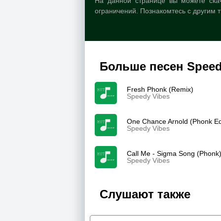
На данной странице вы можете скач
ограничений. Познакомтесь с другим 
Больше песен Speed
Fresh Phonk (Remix)
Speedy Vibes
One Chance Arnold (Phonk Ed
Speedy Vibes
Call Me - Sigma Song (Phonk
Speedy Vibes
Слушают также