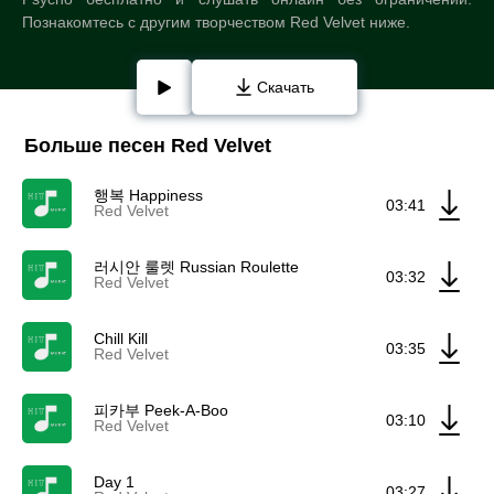
Познакомтесь с другим творчеством Red Velvet ниже.
Скачать
Больше песен Red Velvet
행복 Happiness
03:41
Red Velvet
러시안 룰렛 Russian Roulette
03:32
Red Velvet
Chill Kill
03:35
Red Velvet
피카부 Peek-A-Boo
03:10
Red Velvet
Day 1
03:27