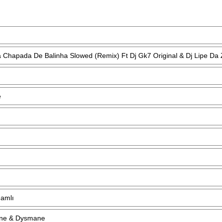
 Chapada De Balinha Slowed (Remix) Ft Dj Gk7 Original & Dj Lipe Da
e
Namlı
ane & Dysmane