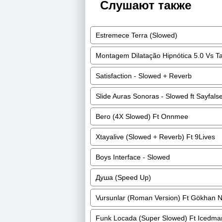
Слушают также
Estremece Terra (Slowed)
Montagem Dilatação Hipnótica 5.0 Vs Ta
Satisfaction - Slowed + Reverb
Slide Auras Sonoras - Slowed ft Sayfals
Bero (4X Slowed) Ft Onnmee
Xtayalive (Slowed + Reverb) Ft 9Lives
Boys Interface - Slowed
Душа (Speed Up)
Vursunlar (Roman Version) Ft Gökhan 
Funk Locada (Super Slowed) Ft Icedm