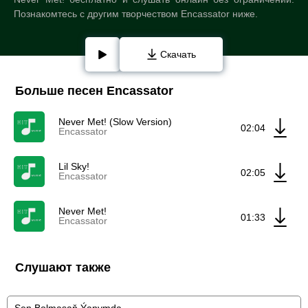
Познакомтесь с другим творчеством Encassator ниже.
Скачать
Больше песен Encassator
Never Met! (Slow Version)
02:04
Encassator
Lil Sky!
02:05
Encassator
Never Met!
01:33
Encassator
Слушают также