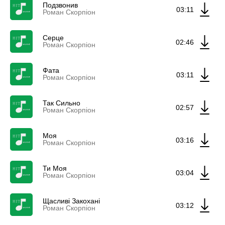
Подзвонив
03:11
Роман Скорпіон
Серце
02:46
Роман Скорпіон
Фата
03:11
Роман Скорпіон
Так Сильно
02:57
Роман Скорпіон
Моя
03:16
Роман Скорпіон
Ти Моя
03:04
Роман Скорпіон
Щасливі Закохані
03:12
Роман Скорпіон