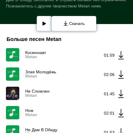
Познакомтесь с другим творчеством Metan ниже.
Скачать
Больше песен Metan
Космонавт
01:59
Metan
Злая Молодёжь
02:06
Metan
Не Сломлен
01:45
Metan
Нож
02:01
Metan
Не Дам В Обиду
01:53