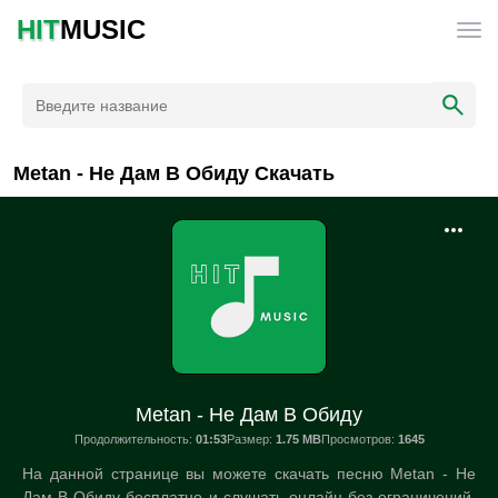
HIT
MUSIC
Metan - Не Дам В Обиду Скачать
Metan - Не Дам В Обиду
Продолжительность:
01:53
Размер:
1.75 MB
Просмотров:
1645
На данной странице вы можете скачать песню Metan - Не
Дам В Обиду бесплатно и слушать онлайн без ограничений.