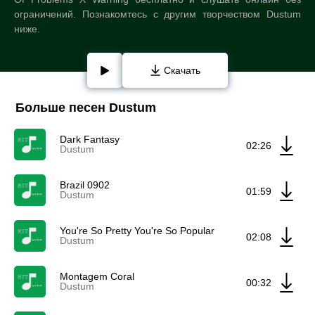
ограничений. Познакомтесь с другим творчеством Dustum
ниже.
Скачать
Больше песен Dustum
Dark Fantasy
02:26
Dustum
Brazil 0902
01:59
Dustum
You're So Pretty You're So Popular
02:08
Dustum
Montagem Coral
00:32
Dustum