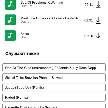
Sea Of Problems X Warning
02:11
Dustum
Meet The Frownies X Lovely Bastards
02:31
Dustum
Baixo
02:10
Dustum
Слушают также
One Of The Girls (Instrumental) Ft Jennie & Lily Rose Depp
Skibidi Toilet Brazilian Phonk - Slowed
Judas (Sped Up) (Remix)
Faded (Remix)
Cigarette Duet (Sped Up) (Remix)