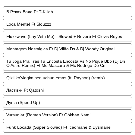
В Реках Вода Ft T-Killah
Loca Mente! Ft Slouzzz
Fluxxwave (Lay With Me) - Slowed + Reverb Ft Clovis Reyes
Montagem Nostalgica Ft Dj Vilão Ds & Dj Woody Original
Tu Joga Pra Tras Tu Encosta Encosta Vs No Pique Bbb (Dj Dn
O Astro Remix) Ft Mc Mascara & Mc Rodrigo Do Cn
Qizil ko'ylagim sen uchun emas (ft. Rayhon) (remix)
Ластівки Ft Qatoshi
Душа (Speed Up)
Vursunlar (Roman Version) Ft Gökhan Namlı
Funk Locada (Super Slowed) Ft Icedmane & Dysmane