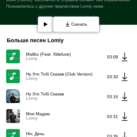
Познакомтесь с другим творчеством Lomiy ниже.
Скачать
Больше песен Lomiy
Malibu (Feat. Xldeluxe)
03:08
Lomiy
Ну Хто Тобі Сказав (Club Version)
03:30
Lomiy
Ну Хто Тобі Сказав
03:16
Lomiy
Моя Мадам
03:31
Lomiy
Ніч, День
03:35