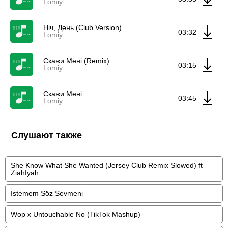
Lomiy
Ніч, День (Club Version)
03:32
Lomiy
Скажи Мені (Remix)
03:15
Lomiy
Скажи Мені
03:45
Lomiy
Слушают также
She Know What She Wanted (Jersey Club Remix Slowed) ft
Ziahfyah
İstemem Söz Sevmeni
Wop x Untouchable No (TikTok Mashup)