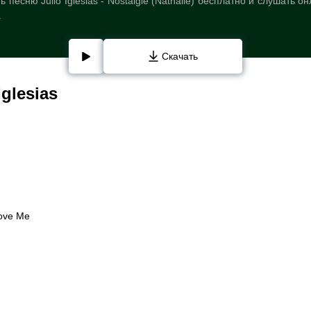
песню Julio Iglesias - Nostalgie (Nathalie) бесплатно и слушать 
.
Скачать
glesias
Love Me