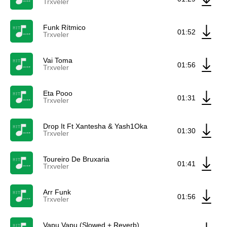
Trxveler
Funk Rítmico
01:52
Trxveler
Vai Toma
01:56
Trxveler
Eta Pooo
01:31
Trxveler
Drop It Ft Xantesha & Yash1Oka
01:30
Trxveler
Toureiro De Bruxaria
01:41
Trxveler
Arr Funk
01:56
Trxveler
Vapu Vapu (Slowed + Reverb)