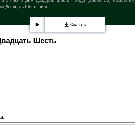
чать песню Дом Двадцать Шесть - Уйди (Speed Up) бесплатно 
ом Двадцать Шесть ниже.
Скачать
Двадцать Шесть
Bob