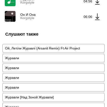
04:56
Korgstyle
Он И Она
06:06
Korgstyle
Слушают также
Ой, Летіли Журавлі (Arsanit Remix) Ft Air Project
Журавли
Журавли
Журавли
Журавли
Журавли [Над Зоной Журавли]