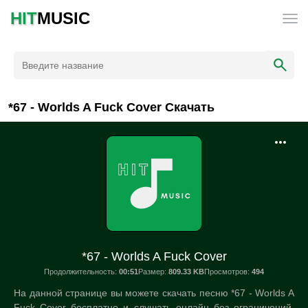
HIT
MUSIC
*67 - Worlds A Fuck Cover Скачать
*67 - Worlds A Fuck Cover
Продолжительность:
00:51
Размер:
809.33 KB
Просмотров:
494
На данной странице вы можете скачать песню *67 - Worlds A
Fuck Cover бесплатно и слушать онлайн без ограничений.