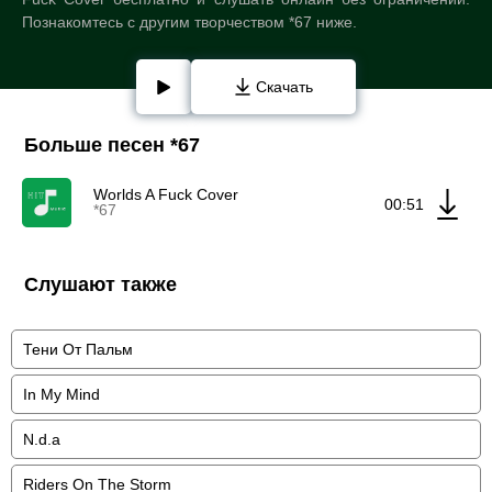
Познакомтесь с другим творчеством *67 ниже.
Скачать
Больше песен *67
Worlds A Fuck Cover
00:51
*67
Слушают также
Тени От Пальм
In My Mind
N.d.a
Riders On The Storm