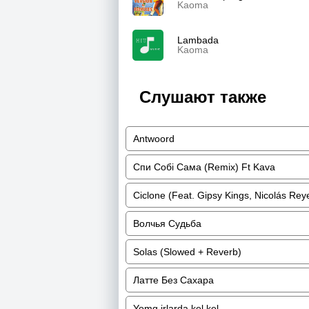
Kaoma
Lambada
Kaoma
Слушают также
Antwoord
Спи Собі Сама (Remix) Ft Kava
Ciclone (Feat. Gipsy Kings, Nicolás Rey
Волчья Судьба
Solas (Slowed + Reverb)
Латте Без Сахара
Yomg irlarda kel kel