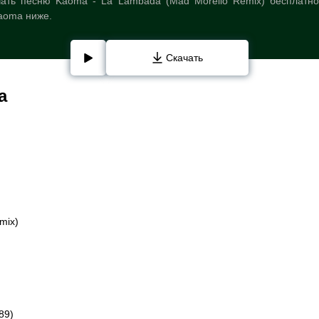
ать песню Kaoma - La Lambada (Mad Morello Remix) бесплатно
aoma ниже.
Скачать
a
)
mix)
89)