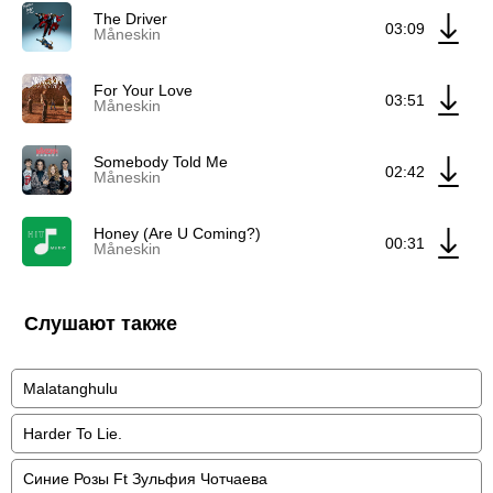
The Driver
03:09
Måneskin
For Your Love
03:51
Måneskin
Somebody Told Me
02:42
Måneskin
Honey (Are U Coming?)
00:31
Måneskin
Слушают также
Malatanghulu
Harder To Lie.
Синие Розы Ft Зульфия Чотчаева