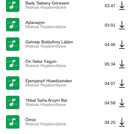
Bady Sabany Göresem
03:47
Maksat Hojaberdiýew
Aýlanaýyn
03:01
Maksat Hojaberdiýew
Gelneje Bolduñmy Läläm
04:06
Maksat Hojaberdiýew
On Sekiz Ýaşym
05:34
Maksat Hojaberdiýew
Ejemjanyň Hüwdüsinden
04:07
Maksat Hojaberdiýew
Ykbal Saňa Arzym Bar
04:58
Maksat Hojaberdiýew
Ömür
04:20
Maksat Hojaberdiýew