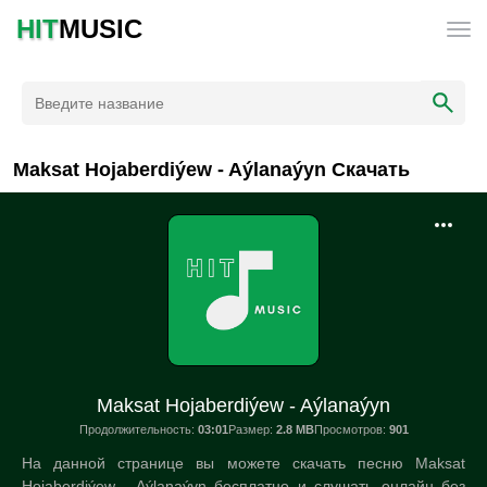
HIT
MUSIC
Maksat Hojaberdiýew - Aýlanaýyn Скачать
Maksat Hojaberdiýew - Aýlanaýyn
Продолжительность:
03:01
Размер:
2.8 MB
Просмотров:
901
На данной странице вы можете скачать песню Maksat
Hojaberdiýew - Aýlanaýyn бесплатно и слушать онлайн без