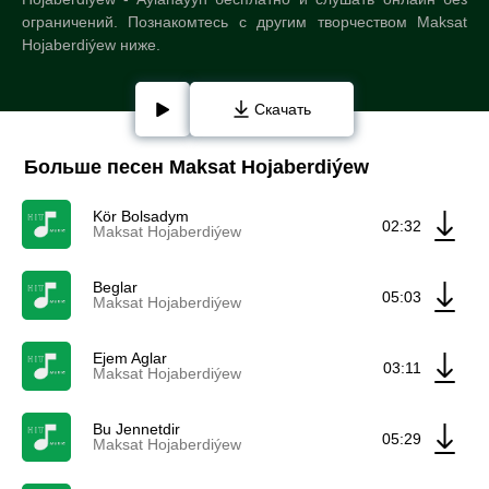
ограничений. Познакомтесь с другим творчеством Maksat
Hojaberdiýew ниже.
Скачать
Больше песен Maksat Hojaberdiýew
Kör Bolsadym
02:32
Maksat Hojaberdiýew
Beglar
05:03
Maksat Hojaberdiýew
Ejem Aglar
03:11
Maksat Hojaberdiýew
Bu Jennetdir
05:29
Maksat Hojaberdiýew