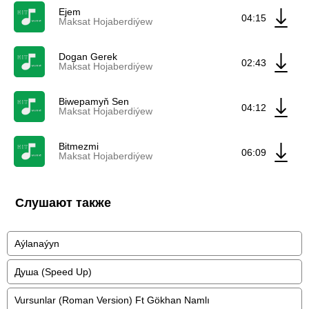
Ejem
04:15
Maksat Hojaberdiýew
Dogan Gerek
02:43
Maksat Hojaberdiýew
Biwepamyň Sen
04:12
Maksat Hojaberdiýew
Bitmezmi
06:09
Maksat Hojaberdiýew
Слушают также
Aýlanaýyn
Душа (Speed Up)
Vursunlar (Roman Version) Ft Gökhan Namlı