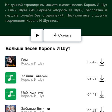
На данной странице вы можете скачать песню Король И Шут
- Гимн Шута (Из Сериала «Король И Шут») бесплатно и
слушать онлайн без ограничений. Познакомтесь с другим
творчеством Король И Шут ниже.
Скачать
Больше песен Король И Шут
Ром
02:42
Король И Шут
Хозяин Таверны
02:59
Король И Шут
Наблюдатель
04:45
Король И Шут
Забытые Ботинки
02:47