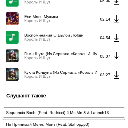
05:00
Король И Шут
Ели Мясо Мужики
02:14
Король И Шут
Воспоминания О Былой Любви
04:54
Король И Шут
Гимн Шута (Из Сериала «Король И Шут»)
05:07
Король И Шут
Кукла Колдуна (Из Сериала «Король И Шут»)
03:27
Король И Шут
Слушают также
Sequencia Bachi (Feat. Rodricci) ft Mc Mn & & Launch13
Не Принимай Меня, Мент (Feat. Staffорд63)