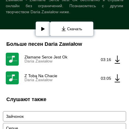
онлайн без ограничений. Познакомтесь с другим
творчеством Daria Zawiałow ниже.
Скачать
Больше песен Daria Zawiałow
Złamane Serce Jest Ok
03:16
Daria Zawiałow
Z Tobą Na Chacie
03:05
Daria Zawiałow
Слушают также
Зайчонок
Серце