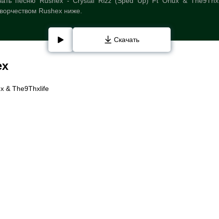
ть песню Rushex - Crystal Rizz (Sped Up) Ft Oriux & The9Thx
творчеством Rushex ниже.
Скачать
ex
ux & The9Thxlife