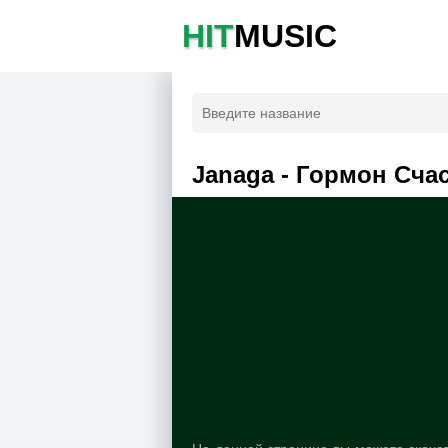
HIT
MUSIC
Janaga - Гормон Сча