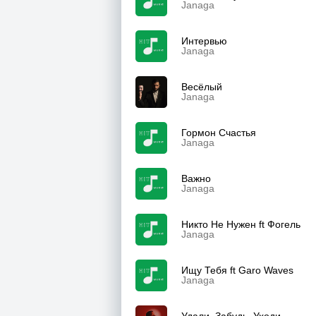
Janaga
Интервью
Janaga
Весёлый
Janaga
Гормон Счастья
Janaga
Важно
Janaga
Никто Не Нужен ft Фогель
Janaga
Ищу Тебя ft Garo Waves
Janaga