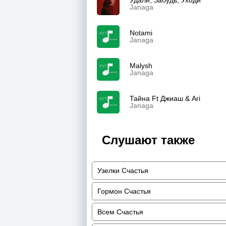
Удали, Забудь, Уходи
Janaga
Notami
Janaga
Malysh
Janaga
Тайна Ft Джиаш & Ari
Janaga
Слушают также
Узелки Счастья
Гормон Счастья
Всем Счастья