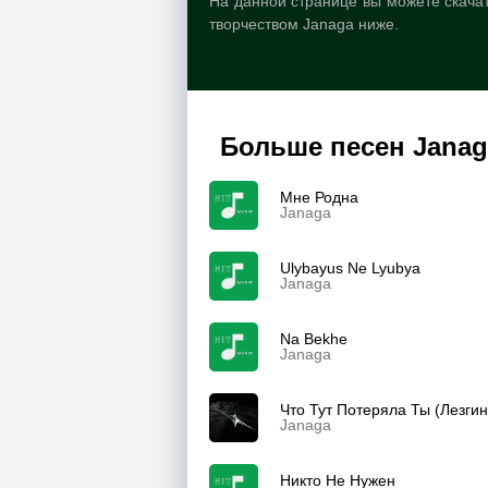
На данной странице вы можете скачат
творчеством Janaga ниже.
Больше песен Janag
Мне Родна
Janaga
Ulybayus Ne Lyubya
Janaga
Na Bekhe
Janaga
Что Тут Потеряла Ты (Лезгин
Janaga
Никто Не Нужен