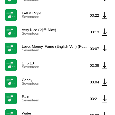
Seventeen
Left & Right
03:22
Seventeen
Very Nice (아주 Nice)
03:13
Seventeen
Love, Money, Fame (English Ver.) (Feat. Dj Khaled) ft Dj
03:07
Seventeen
1 To 13
02:38
Seventeen
Candy
03:04
Seventeen
Rain
03:21
Seventeen
Water