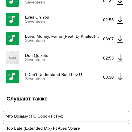
02:32
Seventeen
Eyes On You
02:55
Seventeen
Love, Money, Fame (Feat. Dj Khaled) ft Dj Khaled
03:07
Seventeen
Don Quixote
02:53
Seventeen
I Don’t Understand But I Luv U
03:30
Seventeen
Слушают также
Что Возьму Я С Собой Ft Гуф
Too Late (Extended Mix) Ft Aves Volare