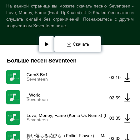
На данной странице вы можете скачать песню Seventeen -
Love, Money, Fame (Feat. Dj Khaled) ft Dj Khaled бесплатно и
слушать онлайн без ограничений. Познакомтесь с другим
творчеством Seventeen ниже.
Скачать
Больше песен Seventeen
Gam3 Bo1
03:10
Seventeen
_World
02:59
Seventeen
Love, Money, Fame (Kenia Os Remix) (Feat. Dj Khaled)
03:35
Seventeen
舞い落ちる花びら（Fallin' Flower） - Maiochiruhanabira (Fa
03:33