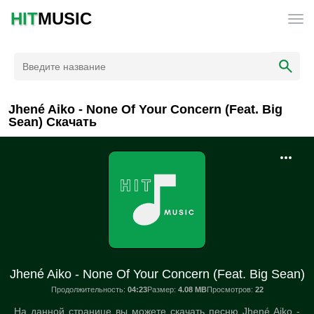
HIT
MUSIC
Jhené Aiko - None Of Your Concern (Feat. Big
Sean) Скачать
Jhené Aiko - None Of Your Concern (Feat. Big Sean)
Продолжительность:
04:23
Размер:
4.08 MB
Просмотров:
22
На данной странице вы можете скачать песню Jhené Aiko -