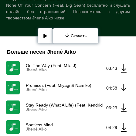
None Of Your Concern (Feat. Big Sean) бесплатно и слушать
онлайн без ограничений. Познакомтесь с другим
творчеством Jhené Aiko ниже.
Скачать
Больше песен Jhené Aiko
On The Way (Feat. Mila J)
03:43
Jhené Aiko
Promises (Feat. Miyagi & Namiko)
04:58
Jhené Aiko
Stay Ready (What A Life) (Feat. Kendrick Lamar)
06:23
Jhené Aiko
Spotless Mind
04:29
Jhené Aiko