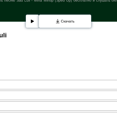
ь песню Sad Luli - Mina Mintip (Sped Up) бесплатно и слушать он
Скачать
uli