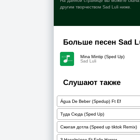
На данной странице вы можете скачат
другим творчеством Sad Luli ниже.
Больше песен Sad L
Mina Mintip (Sped Up)
Sad Luli
Слушают также
Água De Beber (Spedup) Ft Ef
Туда Сюда (Sped Up)
Сжигая дотла (Speed up tiktok Remix)
3 Haselnüsse Ft Felix Harrer