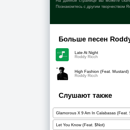
На данной странице вы можете скача
Познакомтесь с другим творчеством R
Больше песен Roddy
Late At Night
Roddy Ricch
High Fashion (Feat. Mustard)
Roddy Ricch
Слушают также
Glamorous X 9 Am In Calabasas (Feat. 
Let You Know (Feat. $Not)