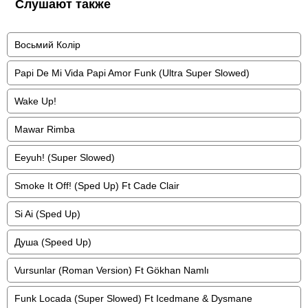
Слушают также
Восьмий Колір
Papi De Mi Vida Papi Amor Funk (Ultra Super Slowed)
Wake Up!
Mawar Rimba
Eeyuh! (Super Slowed)
Smoke It Off! (Sped Up) Ft Cade Clair
Si Ai (Sped Up)
Душа (Speed Up)
Vursunlar (Roman Version) Ft Gökhan Namlı
Funk Locada (Super Slowed) Ft Icedmane & Dysmane