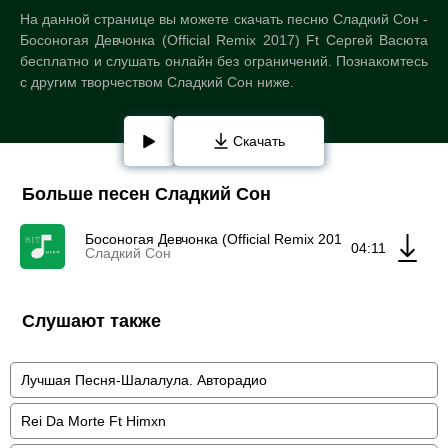
На данной странице вы можете скачать песню Сладкий Сон -
Босоногая Девчонка (Official Remix 2017) Ft Сергей Васюта
бесплатно и слушать онлайн без ограничений. Познакомтесь
с другим творчеством Сладкий Сон ниже.
Скачать
Больше песен Сладкий Сон
Босоногая Девчонка (Official Remix 2017) Ft Сергей В
04:11
Сладкий Сон
Слушают также
Лучшая Песня-Шалалула. Авторадио
Rei Da Morte Ft Himxn