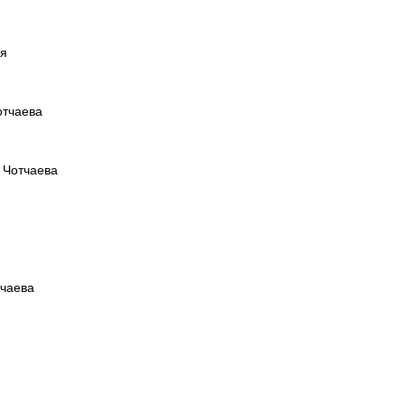
ся
отчаева
 Чотчаева
тчаева