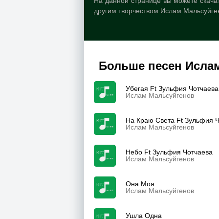
На данной странице вы можете скача
другим творчеством Ислам Мальсуйге
Больше песен Исла
Убегая Ft Зульфия Чотчаева
Ислам Мальсуйгенов
На Краю Света Ft Зульфия 
Ислам Мальсуйгенов
Небо Ft Зульфия Чотчаева
Ислам Мальсуйгенов
Она Моя
Ислам Мальсуйгенов
Ушла Одна