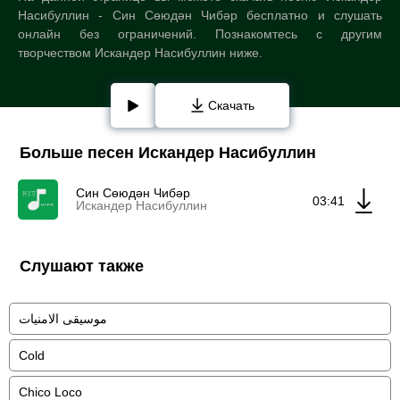
Насибуллин - Син Сөюдән Чибәр бесплатно и слушать
онлайн без ограничений. Познакомтесь с другим
творчеством Искандер Насибуллин ниже.
Скачать
Больше песен Искандер Насибуллин
Син Сөюдән Чибәр
03:41
Искандер Насибуллин
Слушают также
موسيقى الامنيات
Cold
Chico Loco