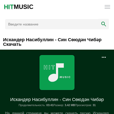
HIT
MUSIC
Искандер Насибуллин - Син Сөюдән Чибәр
Скачать
Искандер Насибуллин - Син Сөюдән Чибәр
Продолжительность:
03:41
Размер:
3.42 MB
Просмотров:
31
На данной странице вы можете скачать песню Искандер