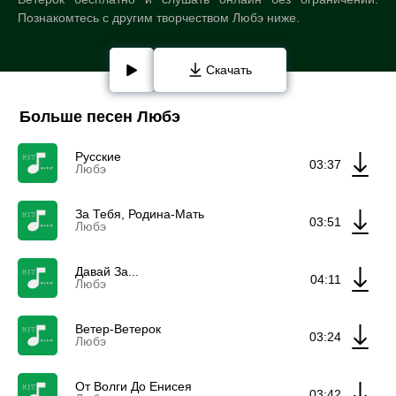
Познакомтесь с другим творчеством Любэ ниже.
Скачать
Больше песен Любэ
Русские
03:37
Любэ
За Тебя, Родина-Мать
03:51
Любэ
Давай За...
04:11
Любэ
Ветер-Ветерок
03:24
Любэ
От Волги До Енисея
03:42