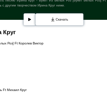
ть песню Ирина Круг - Букет Из Белых Роз [Букет Белых Роз] Ft
ь с другим творчеством Ирина Круг ниже.
Скачать
 Круг
елых Роз] Ft Королев Виктор
ь Ft Михаил Круг