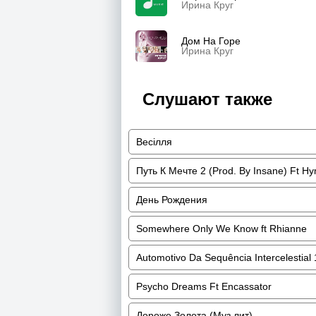
Ирина Круг
Дом На Горе
Ирина Круг
Слушают также
Весілля
Путь К Мечте 2 (Prod. By Insane) Ft H
День Рождения
Somewhere Only We Know ft Rhianne
Automotivo Da Sequência Intercelestial
Psycho Dreams Ft Encassator
Дороже Золота (Муз.лит)