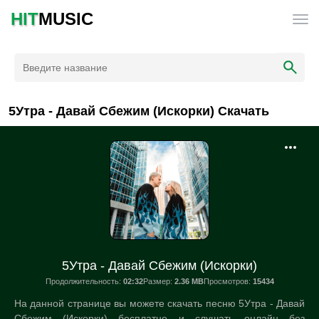
HIT
MUSIC
5Утра - Давай Сбежим (Искорки) Скачать
5Утра - Давай Сбежим (Искорки)
Продолжительность:
02:32
Размер:
2.36 MB
Просмотров:
15434
На данной странице вы можете скачать песню 5Утра - Давай
Сбежим (Искорки) бесплатно и слушать онлайн без