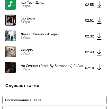
Как Твои Дела
02:55
5Утра
Как Дела
02:51
5Утра
Давай Сбежим (Искорки)
02:32
5Утра
Искорки
02:43
5Утра
На Личном (Prod. By Barabanov) Ft Alex Coffman
02:18
5Утра
Слушают также
Воспоминание О Тебе