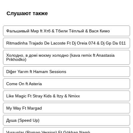
Слушают также
Фальшивый Мир ft Хтб & Тбили Тёплый & Вася Кимо
Ritmadinha Trajado De Lacoste Ft Dj Oreia 074 & Dj Gp Da 011
Холодно, в домі моєму холодно (kava remix ft Anastasia
Prikhodko)
Diğer Yarım ft Hamam Sessions
Come On ft Asteria
Like Magic Ft Stray Kids & Itzy & Nmixx
My Way Ft Margad
Душа (Speed Up)
Vursunlar (Roman Version) Ft Gökhan Namlı