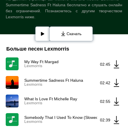
Summertime Sadness Ft Haluna бесплатно и слушать онлайн
без ограничений. Познакомтесь с другим творчеством
Lexmorris ниже.
Скачать
Больше песен Lexmorris
My Way Ft Margad
02:45
Lexmorris
Summertime Sadness Ft Haluna
02:42
Lexmorris
What Is Love Ft Michelle Ray
02:55
Lexmorris
Somebody That I Used To Know (Slowed) Ft Sara Phillips
02:39
Lexmorris