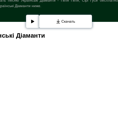
ть песню Українські Діаманти - Гиля Гиля, Сірі Гуси бесплатн
раїнські Діаманти ниже.
Скачать
нські Діаманти