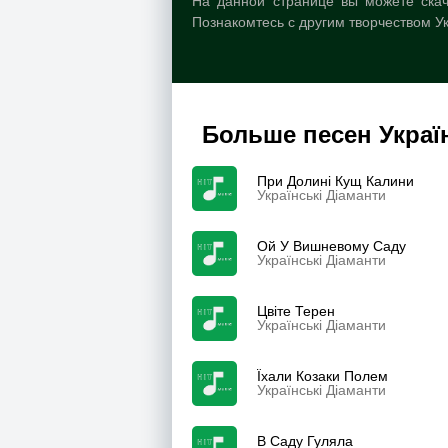
На данной странице вы можете скача
Познакомтесь с другим творчеством Ук
Больше песен Украї
При Долині Кущ Калини
Українські Діаманти
Ой У Вишневому Саду
Українські Діаманти
Цвіте Терен
Українські Діаманти
Їхали Козаки Полем
Українські Діаманти
В Саду Гуляла