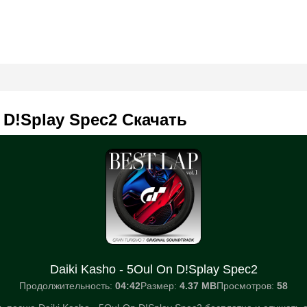
n D!Splay Spec2 Скачать
Daiki Kasho - 5Oul On D!Splay Spec2
Продолжительность:
04:42
Размер:
4.37 MB
Просмотров:
58