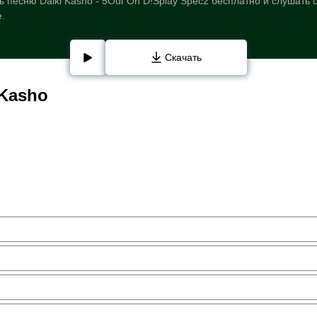
 песню Daiki Kasho - 5Oul On D!Splay Spec2 бесплатно и слушать 
е.
Скачать
 Kasho