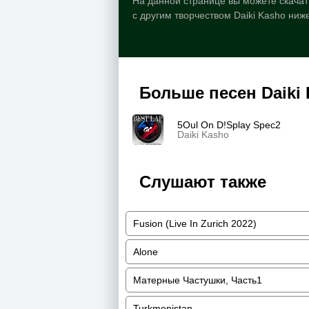
На данной странице вы можете скачать
с другим творчеством Daiki Kasho ниж
Больше песен Daiki
5Oul On D!Splay Spec2
Daiki Kasho
Слушают также
Fusion (Live In Zurich 2022)
Alone
Матерные Частушки, Часть1
Turkmenistan