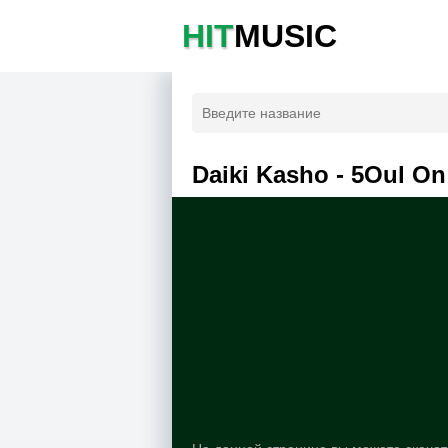
HIT
MUSIC
Daiki Kasho - 5Oul O