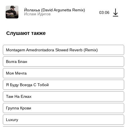
Йолахьа (David Argunetta Remix)
03:06
Ислам Идигов
Слушают также
Montagem Amedrontadora Slowed Reverb (Remix)
Волга Бпан
Моя Мечта
Я Буду Всегда С Тобой
Там На Елках
Группа Крови
Luxury