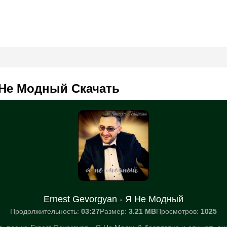
Я Не Модный Скачать
Ernest Gevorgyan - Я Не Модный
Продолжительность:
03:27
Размер:
3.21 MB
Просмотров:
1025