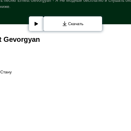
ь песню Ernest Gevorgyan - Я Не Модный бесплатно и слушать он
 ниже.
Скачать
t Gevorgyan
 Стану