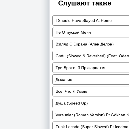
Слушают также
I Should Have Stayed At Home
Не Отпускай Меня
Взгляд С Экрана (Ален Делон)
Gmfu (Slowed & Reverbed) (Feat. Odet
Три Браття З Прикарпаття
Дыхание
Всё, Что Я Умею
Душа (Speed Up)
Vursunlar (Roman Version) Ft Gökhan 
Funk Locada (Super Slowed) Ft Icedm