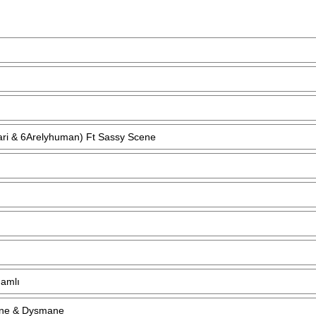
ari & 6Arelyhuman) Ft Sassy Scene
Namlı
ane & Dysmane