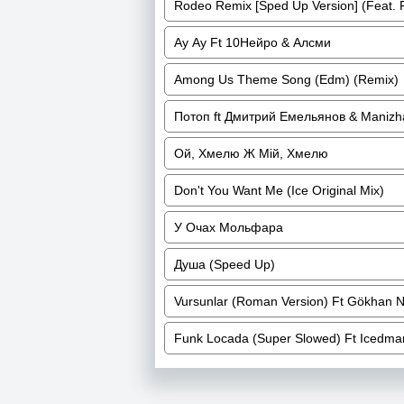
Rodeo Remix [Sped Up Version] (Feat. Fl
Ау Ау Ft 10Нейро & Алсми
Among Us Theme Song (Edm) (Remix)
Потоп ft Дмитрий Емельянов & Manizh
Ой, Хмелю Ж Мій, Хмелю
Don't You Want Me (Ice Original Mix)
У Очах Мольфара
Душа (Speed Up)
Vursunlar (Roman Version) Ft Gökhan 
Funk Locada (Super Slowed) Ft Icedm