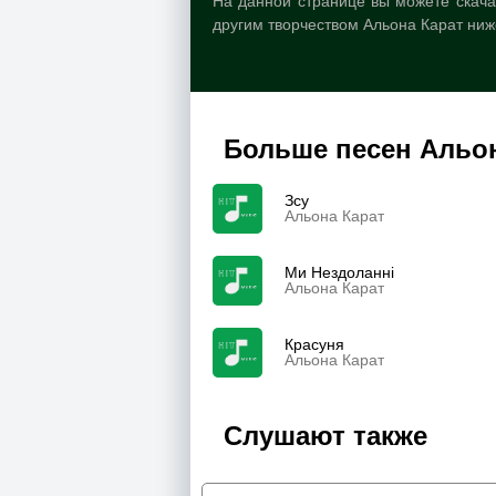
На данной странице вы можете скача
другим творчеством Альона Карат ниж
Больше песен Альо
Зсу
Альона Карат
Ми Нездоланні
Альона Карат
Красуня
Альона Карат
Слушают также