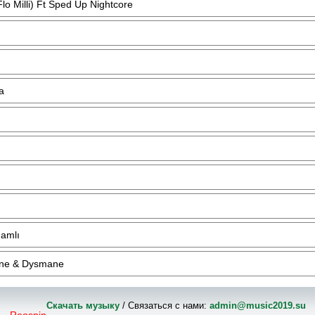
o Milli) Ft Sped Up Nightcore
a
Namlı
ane & Dysmane
Скачать музыку
/ Связаться с нами:
admin@music2019.su
Roospin