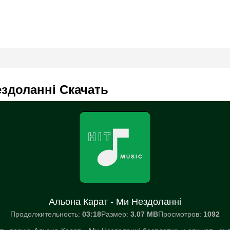
ездоланні Скачать
Альона Карат - Ми Нездоланні
Продолжительность:
03:18
Размер:
3.07 MB
Просмотров:
1092