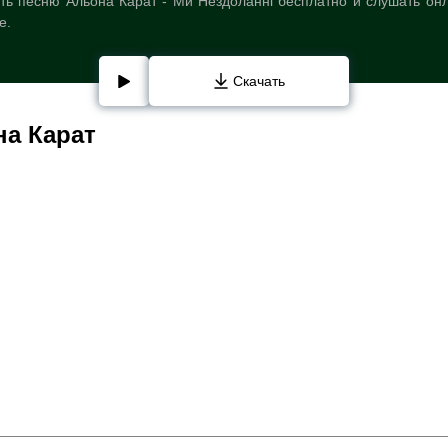
ть песню Альона Карат - Ми Нездоланні бесплатно и слушать онл
е.
Скачать
на Карат