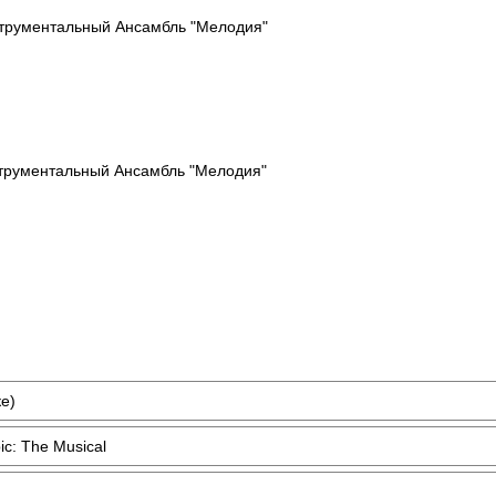
струментальный Ансамбль "Мелодия"
трументальный Ансамбль "Мелодия"
е)
pic: The Musical