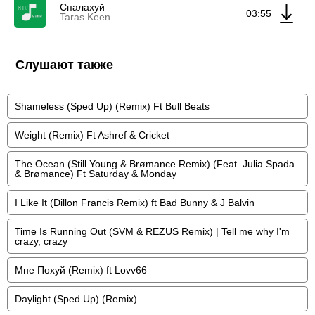
Спалахуй
03:55
Taras Keen
Слушают также
Shameless (Sped Up) (Remix) Ft Bull Beats
Weight (Remix) Ft Ashref & Cricket
The Ocean (Still Young & Brømance Remix) (Feat. Julia Spada
& Brømance) Ft Saturday & Monday
I Like It (Dillon Francis Remix) ft Bad Bunny & J Balvin
Time Is Running Out (SVM & REZUS Remix) | Tell me why I'm
crazy, crazy
Мне Похуй (Remix) ft Lovv66
Daylight (Sped Up) (Remix)