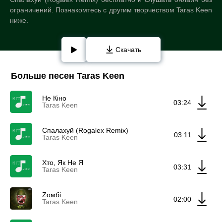
ограничений. Познакомтесь с другим творчеством Taras Keen
ниже.
Скачать
Больше песен Taras Keen
Не Кіно
03:24
Taras Keen
Спалахуй (Rogalex Remix)
03:11
Taras Keen
Хто, Як Не Я
03:31
Taras Keen
Zомбі
02:00
Taras Keen