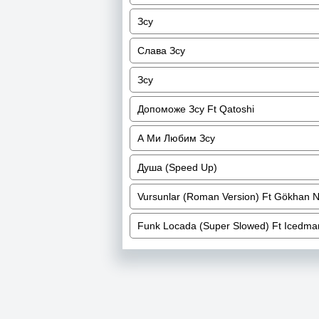
Зсу
Слава Зсу
Зсу
Допоможе Зсу Ft Qatoshi
А Ми Любим Зсу
Душа (Speed Up)
Vursunlar (Roman Version) Ft Gökhan 
Funk Locada (Super Slowed) Ft Icedm