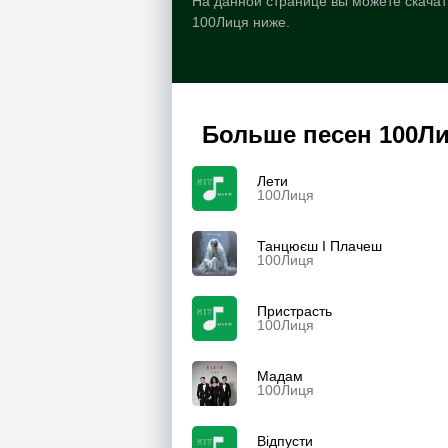
На данной странице вы можете скачат
100Лиця ниже.
Больше песен 100Л
Лети
100Лиця
Танцюєш І Плачеш
100Лиця
Пристрасть
100Лиця
Мадам
100Лиця
Відпусти