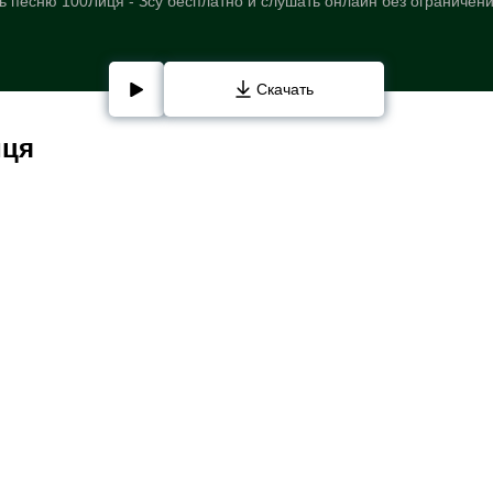
ь песню 100Лиця - Зсу бесплатно и слушать онлайн без ограничени
Скачать
иця