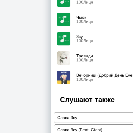
100Лиця
Чмок
100Лиця
Зсу
100Лиця
Троянди
100Лиця
Вечорниці (Добрий День Ever
100Лиця
Слушают также
Слава Зсу
Слава Зсу (Feat. Gfest)