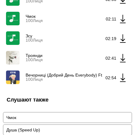
100Лиця
Чмок
02:11
100Лиця
Зсу
02:19
100Лиця
Троянди
02:41
100Лиця
Вечорниці (Добрий День Everybody) Ft Skylerr
02:54
100Лиця
Слушают также
Чмок
Душа (Speed Up)